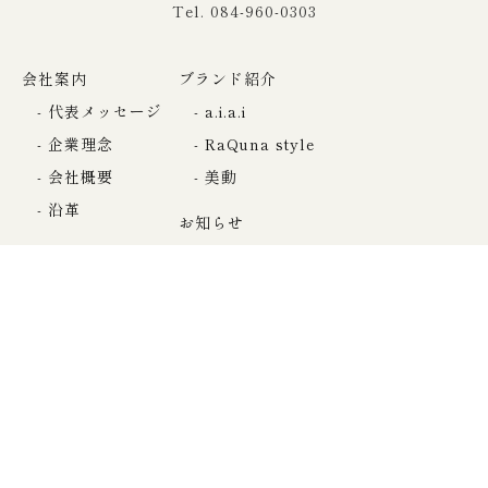
Tel. 084-960-0303
会社案内
ブランド紹介
代表メッセージ
a.i.a.i
企業理念
RaQuna style
会社概要
美動
沿革
お知らせ
事業案内
展示会
お取扱い店様一覧
メディア出演／掲載実績
納品までの流れ
お役立ち情報ブログ
お客様の声
社会活動
採用情報
お問い合わせ
プライバシーポリシー