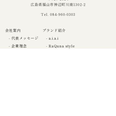
広島県福山市神辺町川南1302-2
Tel. 084-960-0303
会社案内
ブランド紹介
代表メッセージ
a.i.a.i
企業理念
RaQuna style
会社概要
美動
沿革
お知らせ
事業案内
展示会
お取扱い店様一覧
メディア出演／掲載実績
納品までの流れ
お役立ち情報ブログ
お客様の声
社会活動
採用情報